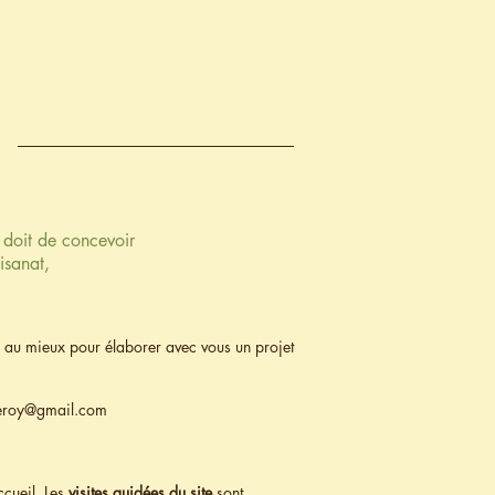
ION
PUBLICATIONS
ÉVÉNEMENTS
 doit de concevoir
tisanat,
s au mieux pour élaborer avec vous un projet
geroy@gmail.com
ccueil. Les
visites guidées du site
sont