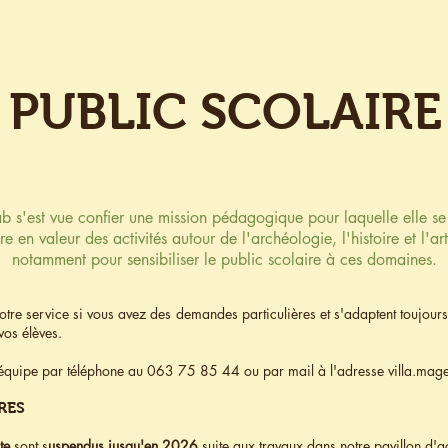
RC-HAB
PROJETS
ARCHÉOLOGIE
RECONSTITUT
PUBLIC SCOLAIRE
b s'est vue confier une mission pédagogique pour laquelle elle se
re en valeur des activités autour de l'archéologie, l'histoire et l'ar
notamment pour sensibiliser le public scolaire à ces domaines.
tre service si vous avez des demandes particulières et s'adaptent toujour
vos élèves.
e équipe par téléphone au 063 75 85 44 ou par mail à l'adresse
villa.ma
RES
te
sont s
uspendus jusqu'en 2026
suite aux travaux dans notre pavillon d'a