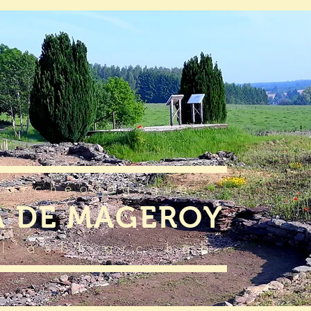
 archéologique
A DE MAGEROY
l'asbl arc-hab