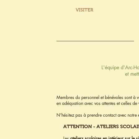
ACCUEIL
VISITER
AGENDA
A
L'équipe d'Arc-Ha
et mett
Membres du personnel et bénévoles sont à vo
en adéquation avec vos attentes et celles de 
N'hésitez pas à prendre contact avec notr
ATTENTION - ATELIERS SCOLAI
Les
ateliers scolaires en intérieur sur le si