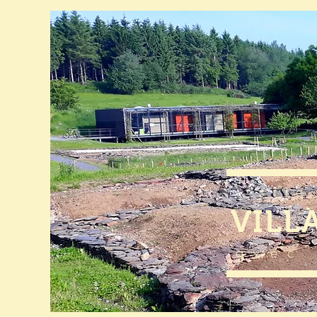
site
VILL
avec 