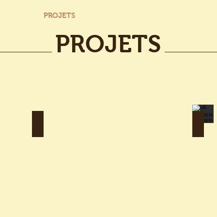
RC-HAB
PROJETS
ARCHÉOLOGIE
RECONSTITUT
PROJETS
 (WBI)
Agence wallonne du Patrimoine (AWaP)
UE-F