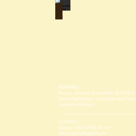
Microprojet Interreg
HORAIRES
Bureau : du lundi au vendredi, de 9h00 
Site archéologique : accessible toute l'an
condition d'horaire.
CONTACT
Bureau : 063 75 85 44 ou
villa.mageroy@gmail.com