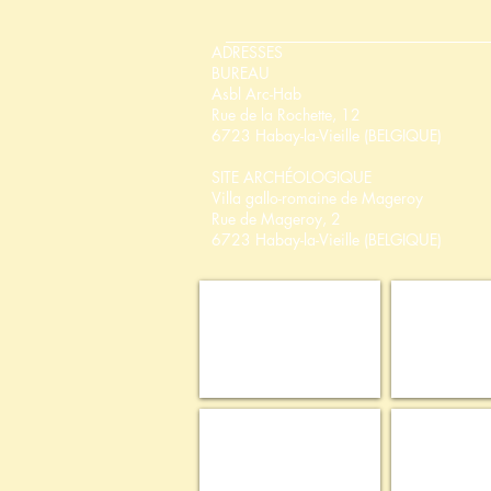
ADRESSES
BUREAU
Asbl Arc-Hab
Rue de la Rochette, 12
6723 Habay-la-Vieille (BELGIQUE)
SITE ARCHÉOLOGIQUE
Villa gallo-romaine de Mageroy
Rue de Mageroy, 2
6723 Habay-la-Vieille (BELGIQUE)
Parc naturel Haute Sûre-Fôret d'Anlier
Projet Europ
Commune de Habay
Wallonia-to