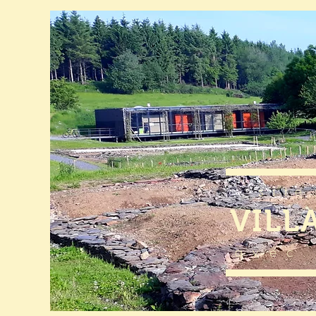
site
VILL
avec 