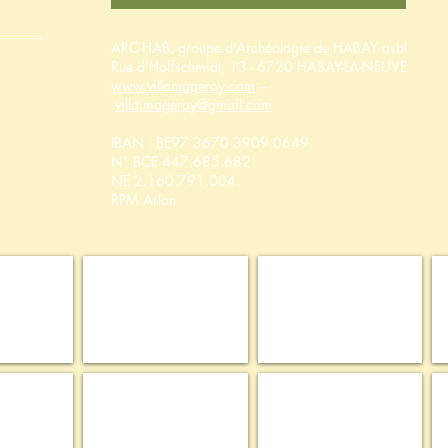
ARC-HAB, groupe d’Archéologie de HABAY asbl
Rue d’Hoffschmidt, 13 - 6720 HABAY-LA-NEUVE
www.villamageroy.com
–
villa.mageroy@gmail.com
IBAN : BE97 3670 3909 0649
N° BCE 447.685.682
NE 2.160.791.004
RPM Arlon
éen
Agence Wallonne du Patrimoine
Maribel
urisme
UE-FEADER-LEADER
Microprojet Interreg