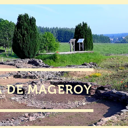
 archéologique
A DE MAGEROY
l'asbl arc-hab