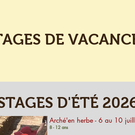
RC-HAB
PROJETS
ARCHÉOLOGIE
RECONSTITUT
TAGES DE VACANC
n à la fouille
Activités de l
STAGES D'ÉTÉ 202
Arché'en herbe
- 6 au 10 juill
8 - 12 ans