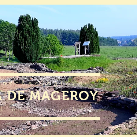
 archéologique
A DE MAGEROY
l'asbl arc-hab