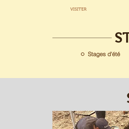
ACCUEIL
VISITER
AGENDA
A
S
Stages d'été
Journée d'initiatio