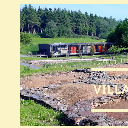
site
VILL
avec 