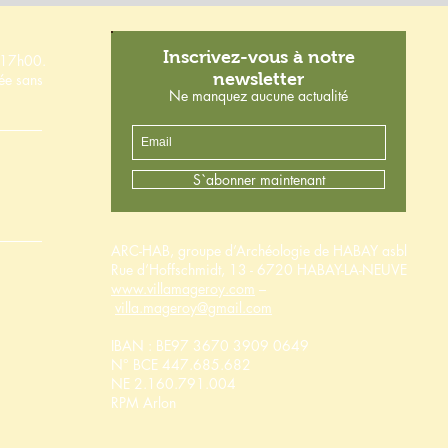
Inscrivez-vous à notre
à 17h00.
newsletter
née sans
Ne manquez aucune actualité
S`abonner maintenant
ARC-HAB, groupe d’Archéologie de HABAY asbl
Rue d’Hoffschmidt, 13 - 6720 HABAY-LA-NEUVE
www.villamageroy.com
–
villa.mageroy@gmail.com
IBAN : BE97 3670 3909 0649
N° BCE 447.685.682
NE 2.160.791.004
RPM Arlon