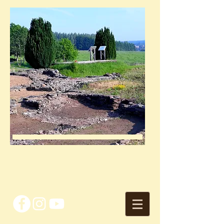
site archéologique
VILLA DE MAGEROY
avec l'asbl arc-hab