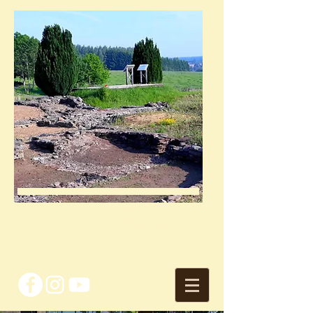
site archéologique
VILLA DE MAGEROY
avec l'asbl arc-hab