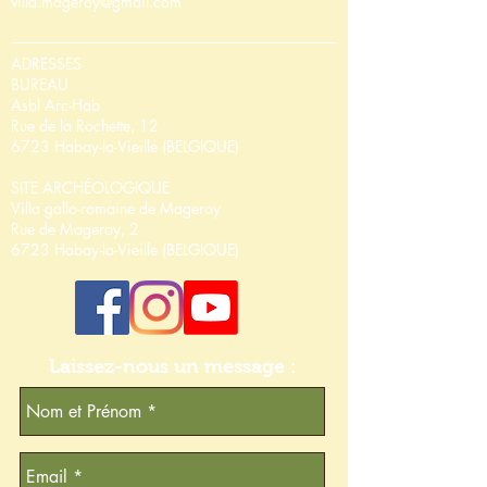
villa.mageroy@gmail.com
ADRESSES
BUREAU
Asbl Arc-Hab
Rue de la Rochette, 12
6723 Habay-la-Vieille (BELGIQUE)
SITE ARCHÉOLOGIQUE
Villa gallo-romaine de Mageroy
Rue de Mageroy, 2
6723 Habay-la-Vieille (BELGIQUE)
Laissez-nous un message :​​