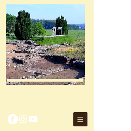
site archéologique
VILLA DE MAGEROY
avec l'asbl arc-hab