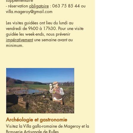
supplémentaire
- réservation
obligatoire
:
063 75 85 44
ou
villa.mageroy@gmail.com
Les visites guidées ont lieu du lundi au
vendredi de 9h00 à 17h30. Pour une visite
guidée les week-ends, nous prévenir
impérativement
une semaine avant au
minimum.
Visites combinées
Archéologie et gastronomie
Visitez la Villa gallo-romaine de Mageroy et la
Brasserie Artisanale de Rulles